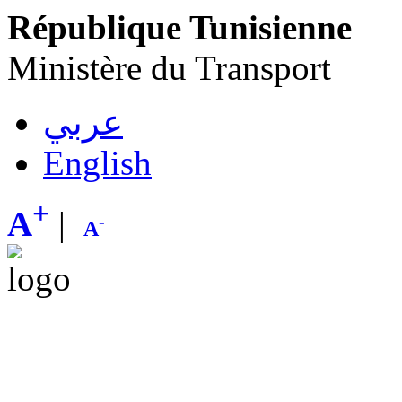
République Tunisienne
Ministère du Transport
عربي
English
+
A
|
-
A