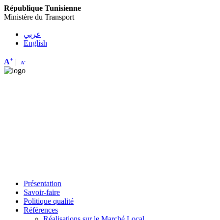
République Tunisienne
Ministère du Transport
عربي
English
+
A
|
-
A
Présentation
Savoir-faire
Politique qualité
Références
Réalisations sur le Marché Local