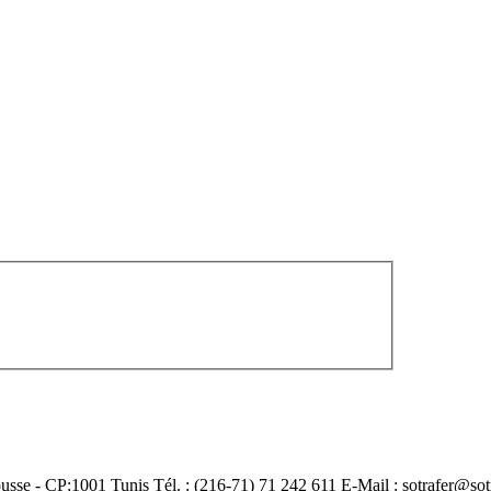
usse - CP:1001 Tunis Tél. : (216-71) 71 242 611 E-Mail : sotrafer@sotr