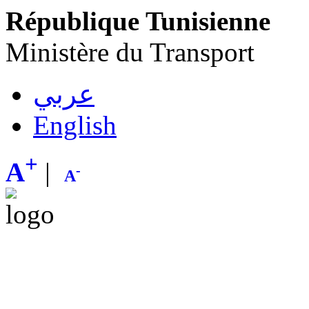
République Tunisienne
Ministère du Transport
عربي
English
+
A
|
-
A