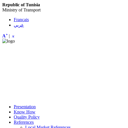
Republic of Tunisia
Ministry of Transport
Français
عربي
+
A
|
-
A
Presentation
Know How
Quality Policy
References
Local Market References