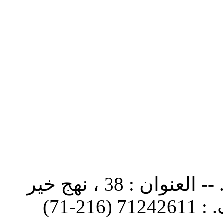
-- العنوان : 38 ، نهج خير
(216-71)
71242611
: