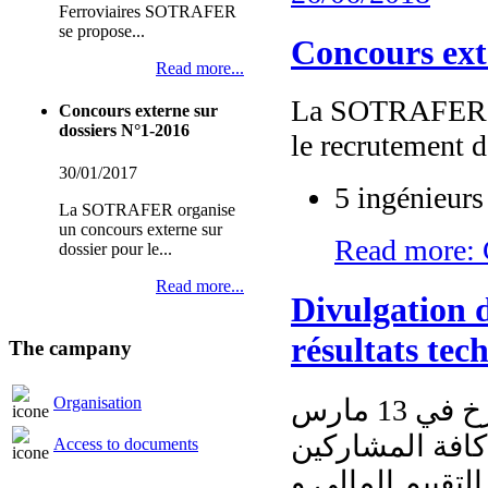
Ferroviaires SOTRAFER
se propose...
Concours ext
Read more...
La SOTRAFER or
Concours externe sur
dossiers N°1-2016
le recrutement d
30/01/2017
5 ingénieurs
La SOTRAFER organise
un concours externe sur
Read more: 
dossier pour le...
Read more...
Divulgation d
résultats tec
The campany
Organisation
عملا بالفصل 73 من الأمر عدد 1039-2014 المؤرخ في 13 مارس
2014 ة المشاركين
Access to documents
لتقييم المالي و